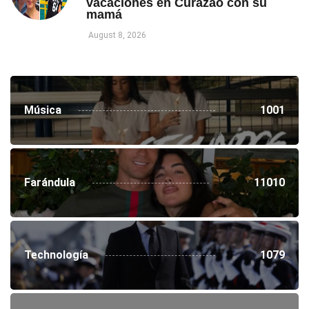
vacaciones en Curazao con su
mamá
August 8, 2026
Música
1001
Farándula
11010
Technología
1079