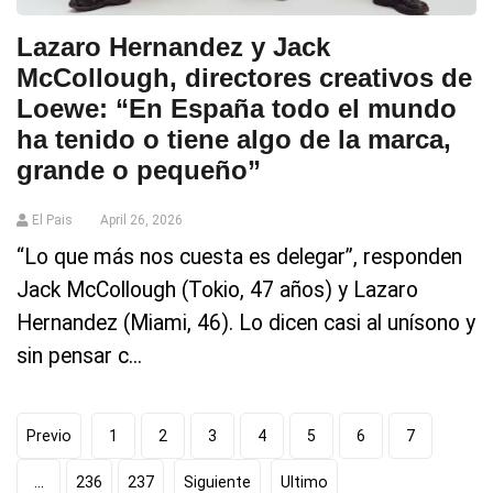
Lazaro Hernandez y Jack
McCollough, directores creativos de
Loewe: “En España todo el mundo
ha tenido o tiene algo de la marca,
grande o pequeño”
El Pais
April 26, 2026
“Lo que más nos cuesta es delegar”, responden
Jack McCollough (Tokio, 47 años) y Lazaro
Hernandez (Miami, 46). Lo dicen casi al unísono y
sin pensar c...
Previo
1
2
3
4
5
6
7
...
236
237
Siguiente
Ultimo