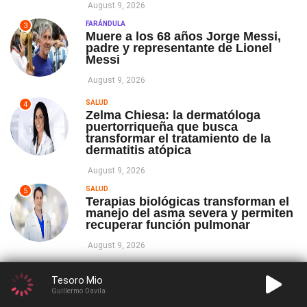
August 9, 2026
FARÁNDULA
3
Muere a los 68 años Jorge Messi,
padre y representante de Lionel
Messi
August 9, 2026
SALUD
4
Zelma Chiesa: la dermatóloga
puertorriqueña que busca
transformar el tratamiento de la
dermatitis atópica
August 9, 2026
SALUD
5
Terapias biológicas transforman el
manejo del asma severa y permiten
recuperar función pulmonar
August 9, 2026
SALUD
6
Cannabis como terapia para el
Tesoro Mio
alzhéimer y otros trastornos
Guillermo Davila
neurológicos: ¿una opción viable?