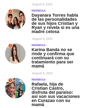
August 8, 2026
FARÁNDULA
5
Dayanara Torres habla
de las personalidades
de sus hijos Cristian y
Ryan y revela si es una
madre celosa
August 8, 2026
FARÁNDULA
6
Karina Banda no se
rinde y confirma que
continuará con su
tratamiento para ser
mamá
August 8, 2026
FARÁNDULA
7
Rafaela, hija de
Cristian Castro,
disfruta del paraíso:
así son sus vacaciones
en Curazao con su
mamá