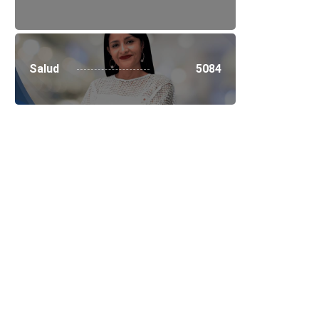
Salud
5084