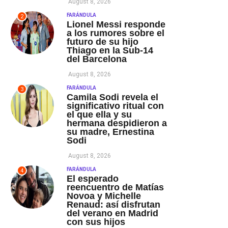
August 8, 2026
FARÁNDULA
2
Lionel Messi responde
a los rumores sobre el
futuro de su hijo
Thiago en la Sub-14
del Barcelona
August 8, 2026
FARÁNDULA
3
Camila Sodi revela el
significativo ritual con
el que ella y su
hermana despidieron a
su madre, Ernestina
Sodi
August 8, 2026
FARÁNDULA
4
El esperado
reencuentro de Matías
Novoa y Michelle
Renaud: así disfrutan
del verano en Madrid
con sus hijos