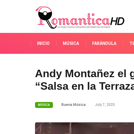
INICIO
MÚSICA
FARÁNDULA
T
Andy Montañez el 
“Salsa en la Terraz
Buena Música
July 7, 2025
MÚSICA