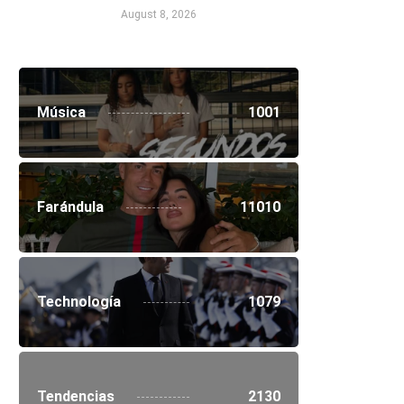
August 8, 2026
Música
1001
Farándula
11010
Technología
1079
Tendencias
2130