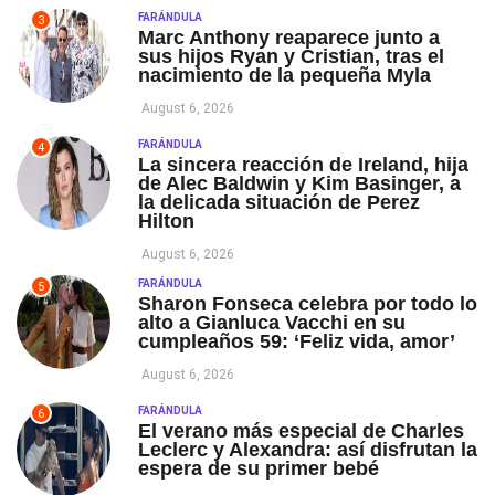
FARÁNDULA
3
Marc Anthony reaparece junto a
sus hijos Ryan y Cristian, tras el
nacimiento de la pequeña Myla
August 6, 2026
FARÁNDULA
4
La sincera reacción de Ireland, hija
de Alec Baldwin y Kim Basinger, a
la delicada situación de Perez
Hilton
August 6, 2026
FARÁNDULA
5
Sharon Fonseca celebra por todo lo
alto a Gianluca Vacchi en su
cumpleaños 59: ‘Feliz vida, amor’
August 6, 2026
FARÁNDULA
6
El verano más especial de Charles
Leclerc y Alexandra: así disfrutan la
espera de su primer bebé