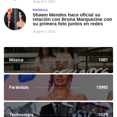
August 6, 2026
FARÁNDULA
7
Shawn Mendes hace oficial su
relación con Bruna Marquezine con
su primera foto juntos en redes
August 6, 2026
Música
1001
Farándula
10985
Technología
1079