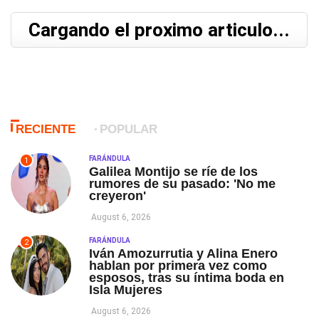
Cargando el proximo articulo...
RECIENTE
POPULAR
FARÁNDULA
1
Galilea Montijo se ríe de los
rumores de su pasado: 'No me
creyeron'
August 6, 2026
FARÁNDULA
2
Iván Amozurrutia y Alina Enero
hablan por primera vez como
esposos, tras su íntima boda en
Isla Mujeres
August 6, 2026