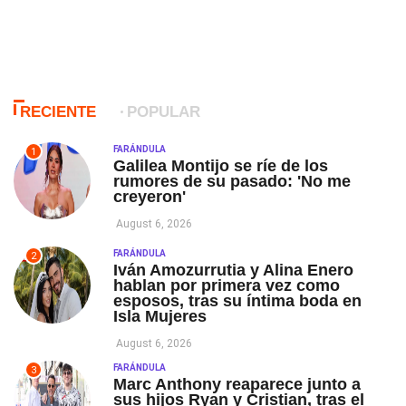
RECIENTE
POPULAR
FARÁNDULA
1
Galilea Montijo se ríe de los
rumores de su pasado: 'No me
creyeron'
August 6, 2026
FARÁNDULA
2
Iván Amozurrutia y Alina Enero
hablan por primera vez como
esposos, tras su íntima boda en
Isla Mujeres
August 6, 2026
FARÁNDULA
3
Marc Anthony reaparece junto a
sus hijos Ryan y Cristian, tras el