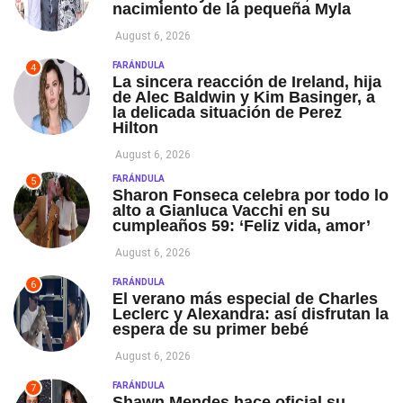
nacimiento de la pequeña Myla
August 6, 2026
FARÁNDULA
4
La sincera reacción de Ireland, hija
de Alec Baldwin y Kim Basinger, a
la delicada situación de Perez
Hilton
August 6, 2026
FARÁNDULA
5
Sharon Fonseca celebra por todo lo
alto a Gianluca Vacchi en su
cumpleaños 59: ‘Feliz vida, amor’
August 6, 2026
FARÁNDULA
6
El verano más especial de Charles
Leclerc y Alexandra: así disfrutan la
espera de su primer bebé
August 6, 2026
FARÁNDULA
7
Shawn Mendes hace oficial su