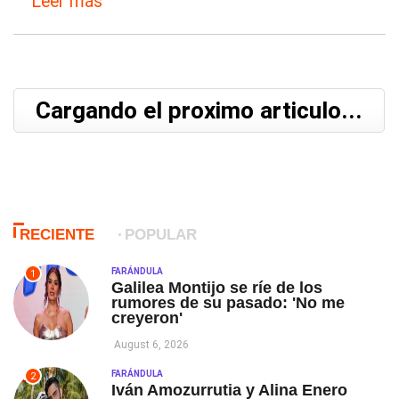
Leer más
Cargando el proximo articulo...
RECIENTE
POPULAR
FARÁNDULA
1
Galilea Montijo se ríe de los
rumores de su pasado: 'No me
creyeron'
August 6, 2026
FARÁNDULA
2
Iván Amozurrutia y Alina Enero