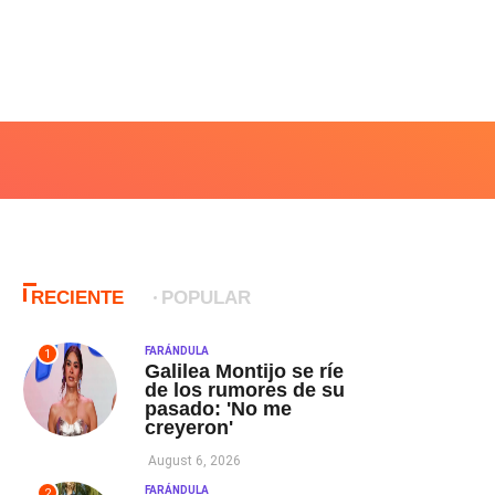
RECIENTE
POPULAR
FARÁNDULA
1
Galilea Montijo se ríe
de los rumores de su
pasado: 'No me
creyeron'
August 6, 2026
FARÁNDULA
2