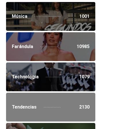
Música
1001
Farándula
10985
Technología
1079
Tendencias
2130