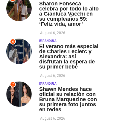
Sharon Fonseca
celebra por todo lo alto
a Gianluca Vacchi en
su cumpleaños 59:
‘Feliz vida, amor’
August 6, 2026
FARÁNDULA
6
El verano más especial
de Charles Leclerc y
Alexandra: así
disfrutan la espera de
su primer bebé
August 6, 2026
FARÁNDULA
7
Shawn Mendes hace
oficial su relación con
Bruna Marquezine con
su primera foto juntos
en redes
August 6, 2026