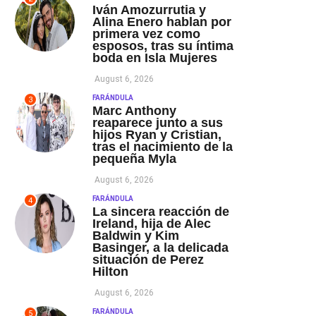
Iván Amozurrutia y
Alina Enero hablan por
primera vez como
esposos, tras su íntima
boda en Isla Mujeres
August 6, 2026
FARÁNDULA
3
Marc Anthony
reaparece junto a sus
hijos Ryan y Cristian,
tras el nacimiento de la
pequeña Myla
August 6, 2026
FARÁNDULA
4
La sincera reacción de
Ireland, hija de Alec
Baldwin y Kim
Basinger, a la delicada
situación de Perez
Hilton
August 6, 2026
FARÁNDULA
5