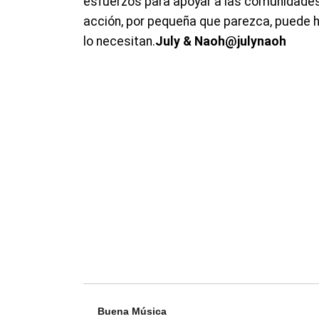
esfuerzos para apoyar a las comunidade
acción, por pequeña que parezca, puede h
lo necesitan.
July & Naoh
@julynaoh
Buena Música