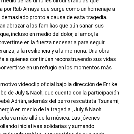
medio de las difíciles circunstancias que
ita por Rub Amaya que surge como un homenaje a
n demasiado pronto a causa de esta tragedia.
can abrazar a las familias que aún sanan sus
que, incluso en medio del dolor, el amor, la
onvertirse en la fuerza necesaria para seguir
ranza, a la resiliencia y a la memoria. Una obra
ña a quienes continúan reconstruyendo sus vidas
convertirse en un refugio en los momentos más
tivo videoclip oficial bajo la dirección de Enrike
ube de July & Naoh, que cuenta con la participación
 bebé Adrián, además del perro rescatista Tsunami,
mergió en medio de la tragedia., July & Naoh
la va más allá de la música. Las jóvenes
ollando iniciativas solidarias y sumando