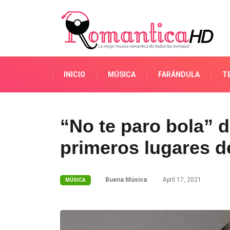
INICIO
MÚSICA
FARÁNDULA
T
“No te paro bola” d
primeros lugares de
Buena Música
April 17, 2021
MÚSICA