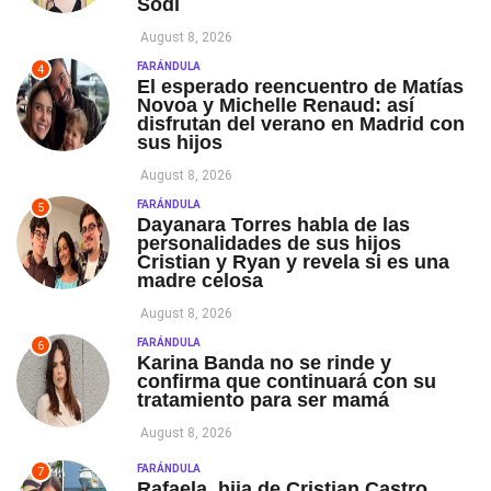
Sodi
August 8, 2026
FARÁNDULA
4
El esperado reencuentro de Matías
Novoa y Michelle Renaud: así
disfrutan del verano en Madrid con
sus hijos
August 8, 2026
FARÁNDULA
5
Dayanara Torres habla de las
personalidades de sus hijos
Cristian y Ryan y revela si es una
madre celosa
August 8, 2026
FARÁNDULA
6
Karina Banda no se rinde y
confirma que continuará con su
tratamiento para ser mamá
August 8, 2026
FARÁNDULA
7
Rafaela, hija de Cristian Castro,