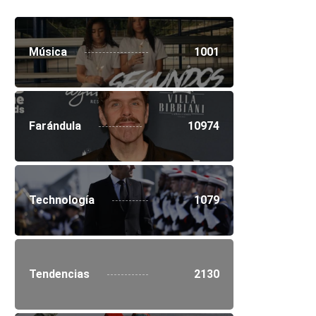
Música
1001
Farándula
10974
Technología
1079
Tendencias
2130