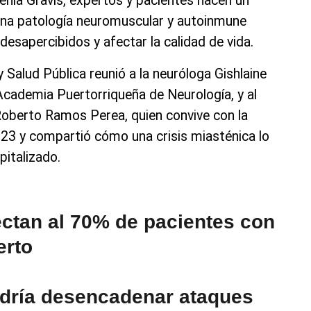
tenia Gravis, expertos y pacientes hacen un
una patología neuromuscular y autoinmune
esapercibidos y afectar la calidad de vida.
y Salud Pública reunió a la neuróloga Gishlaine
Academia Puertorriqueña de Neurología, y al
 Roberto Ramos Perea, quien convive con la
23 y compartió cómo una crisis miasténica lo
italizado.
ectan al 70% de pacientes con
erto
odría desencadenar ataques