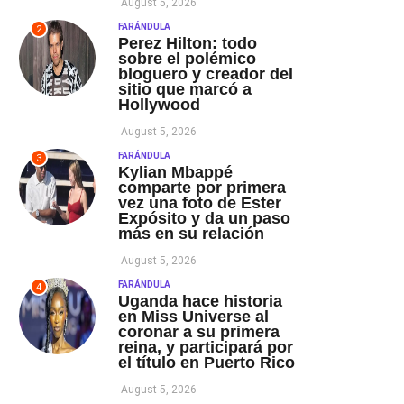
August 5, 2026
FARÁNDULA
2
Perez Hilton: todo
sobre el polémico
bloguero y creador del
sitio que marcó a
Hollywood
August 5, 2026
FARÁNDULA
3
Kylian Mbappé
comparte por primera
vez una foto de Ester
Expósito y da un paso
más en su relación
August 5, 2026
FARÁNDULA
4
Uganda hace historia
en Miss Universe al
coronar a su primera
reina, y participará por
el título en Puerto Rico
August 5, 2026