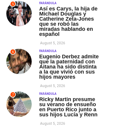
FARÁNDULA
5
Así es Carys, la hija de
Michael Douglas y
Catherine Zeta-Jones
que se robó las
miradas hablando en
español
August 5, 2026
FARÁNDULA
6
Eugenio Derbez admite
que la paternidad con
Aitana ha sido distinta
a la que vivió con sus
hijos mayores
August 5, 2026
FARÁNDULA
7
Ricky Martin presume
su verano de ensueño
en Puerto Rico junto a
sus hijos Lucía y Renn
August 5, 2026