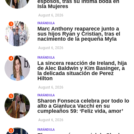
esposos, tras su íntima boda en
Isla Mujeres
August 6, 2026
FARÁNDULA
3
Marc Anthony reaparece junto a
sus hijos Ryan y Cristian, tras el
nacimiento de la pequeña Myla
August 6, 2026
FARÁNDULA
4
La sincera reacción de Ireland, hija
de Alec Baldwin y Kim Basinger, a
la delicada situación de Perez
Hilton
August 6, 2026
FARÁNDULA
5
Sharon Fonseca celebra por todo lo
alto a Gianluca Vacchi en su
cumpleaños 59: ‘Feliz vida, amor’
August 6, 2026
FARÁNDULA
6