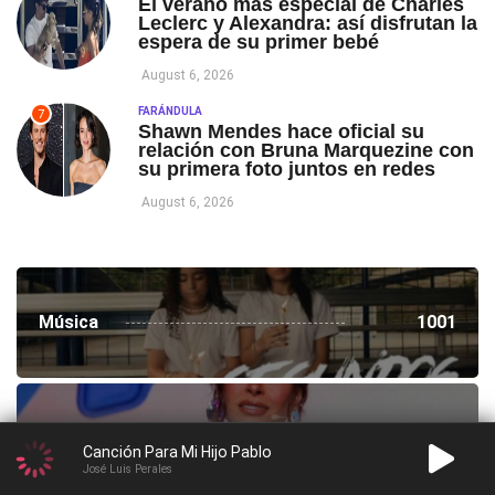
El verano más especial de Charles
Leclerc y Alexandra: así disfrutan la
espera de su primer bebé
August 6, 2026
FARÁNDULA
7
Shawn Mendes hace oficial su
relación con Bruna Marquezine con
su primera foto juntos en redes
August 6, 2026
Música
1001
Farándula
10985
Canción Para Mi Hijo Pablo
José Luis Perales